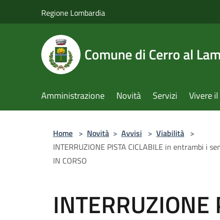
Salta al contenuto principale
Regione Lombardia
Comune di Cerro al La
Amministrazione
Novità
Servizi
Vivere 
Home
>
Novità
>
Avvisi
>
Viabilità
>
INTERRUZIONE PISTA CICLABILE in entrambi i sens
IN CORSO
INTERRUZIONE P