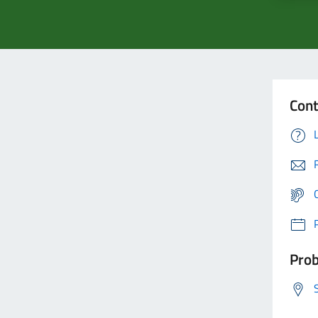
Cont
Prob