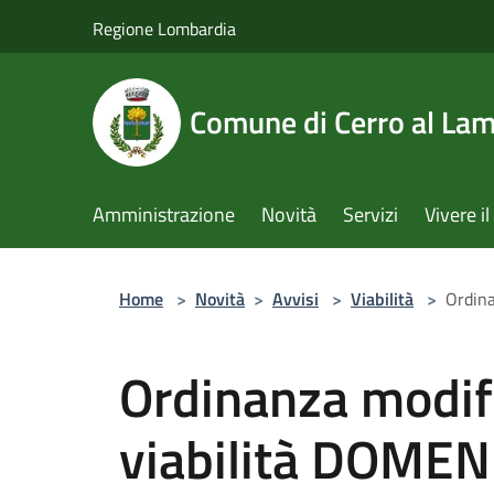
Salta al contenuto principale
Regione Lombardia
Comune di Cerro al La
Amministrazione
Novità
Servizi
Vivere 
Home
>
Novità
>
Avvisi
>
Viabilità
>
Ordin
Ordinanza modif
viabilità DOME