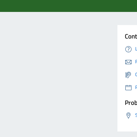
Cont
Prob