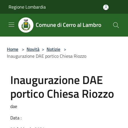
Salta al contenuto principale
Regione Lombardia
Comune di Cerro al Lambro
Home
>
Novità
>
Notizie
>
Inaugurazione DAE portico Chiesa Riozzo
Inaugurazione DAE
portico Chiesa Riozzo
dae
Data :