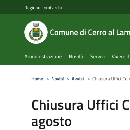
Salta al contenuto principale
Regione Lombardia
Comune di Cerro al La
Amministrazione
Novità
Servizi
Vivere 
Home
>
Novità
>
Avvisi
>
Chiusura Uffici Co
Chiusura Uffici 
agosto