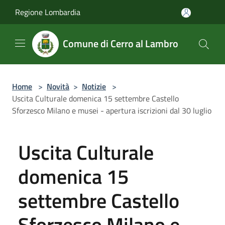
Salta al contenuto principale
Regione Lombardia
Comune di Cerro al Lambro
Home
>
Novità
>
Notizie
>
Uscita Culturale domenica 15 settembre Castello
Sforzesco Milano e musei - apertura iscrizioni dal 30 luglio
Uscita Culturale
domenica 15
settembre Castello
Sforzesco Milano e