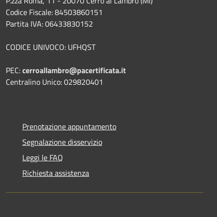
P.zza Roma, 11 - 20070 Cerro al Lambro (MI)
Codice Fiscale: 84503860151
Partita IVA: 06433830152
CODICE UNIVOCO: UFHQST
PEC:
cerroallambro@pacertificata.it
Centralino Unico: 029820401
Prenotazione appuntamento
Segnalazione disservizio
Leggi le FAQ
Richiesta assistenza