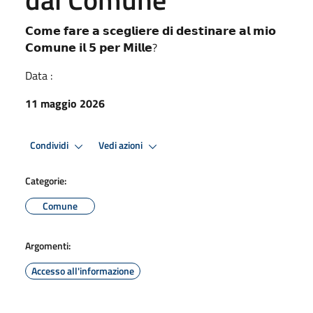
𝗖𝗼𝗺𝗲 𝗳𝗮𝗿𝗲 𝗮 𝘀𝗰𝗲𝗴𝗹𝗶𝗲𝗿𝗲 𝗱𝗶 𝗱𝗲𝘀𝘁𝗶𝗻𝗮𝗿𝗲 𝗮𝗹 𝗺𝗶𝗼
𝗖𝗼𝗺𝘂𝗻𝗲 𝗶𝗹 𝟱 𝗽𝗲𝗿 𝗠𝗶𝗹𝗹𝗲?
Data :
11 maggio 2026
Condividi
Vedi azioni
Categorie:
Comune
Argomenti:
Accesso all'informazione