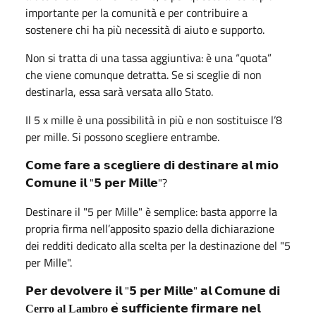
importante per la comunità e per contribuire a
sostenere chi ha più necessità di aiuto e supporto.
Non si tratta di una tassa aggiuntiva: è una “quota”
che viene comunque detratta. Se si sceglie di non
destinarla, essa sarà versata allo Stato.
Il 5 x mille è una possibilità in più e non sostituisce l’8
per mille. Si possono scegliere entrambe.
𝗖𝗼𝗺𝗲
𝗳𝗮𝗿𝗲
𝗮
𝘀𝗰𝗲𝗴𝗹𝗶𝗲𝗿𝗲
𝗱𝗶
𝗱𝗲𝘀𝘁𝗶𝗻𝗮𝗿𝗲
𝗮𝗹
𝗺𝗶𝗼
"
"?
𝗖𝗼𝗺𝘂𝗻𝗲
𝗶𝗹
𝟱
𝗽𝗲𝗿
𝗠𝗶𝗹𝗹𝗲
Destinare il "5 per Mille" è semplice: basta apporre la
propria firma nell’apposito spazio della dichiarazione
dei redditi dedicato alla scelta per la destinazione del "5
per Mille".
"
"
𝗣𝗲𝗿
𝗱𝗲𝘃𝗼𝗹𝘃𝗲𝗿𝗲
𝗶𝗹
𝟱
𝗽𝗲𝗿
𝗠𝗶𝗹𝗹𝗲
𝗮𝗹
𝗖𝗼𝗺𝘂𝗻𝗲
𝗱𝗶
̀
Cerro al Lambro
𝗲
𝘀𝘂𝗳𝗳𝗶𝗰𝗶𝗲𝗻𝘁𝗲
𝗳𝗶𝗿𝗺𝗮𝗿𝗲
𝗻𝗲𝗹