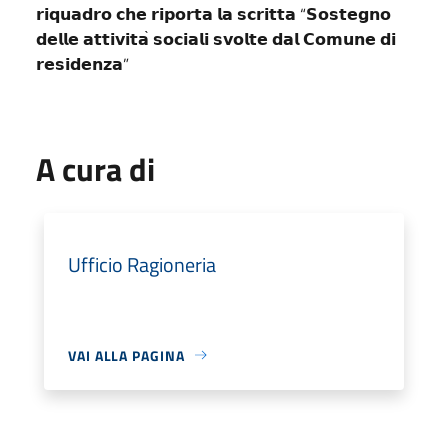
“
𝗿𝗶𝗾𝘂𝗮𝗱𝗿𝗼
𝗰𝗵𝗲
𝗿𝗶𝗽𝗼𝗿𝘁𝗮
𝗹𝗮
𝘀𝗰𝗿𝗶𝘁𝘁𝗮
𝗦𝗼𝘀𝘁𝗲𝗴𝗻𝗼
̀
𝗱𝗲𝗹𝗹𝗲
𝗮𝘁𝘁𝗶𝘃𝗶𝘁𝗮
𝘀𝗼𝗰𝗶𝗮𝗹𝗶
𝘀𝘃𝗼𝗹𝘁𝗲
𝗱𝗮𝗹
𝗖𝗼𝗺𝘂𝗻𝗲
𝗱𝗶
”
𝗿𝗲𝘀𝗶𝗱𝗲𝗻𝘇𝗮
A cura di
Ufficio Ragioneria
VAI ALLA PAGINA