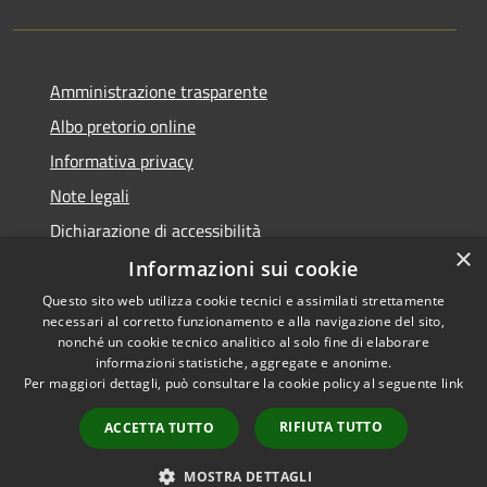
Amministrazione trasparente
Albo pretorio online
Informativa privacy
Note legali
Dichiarazione di accessibilità
×
Informazioni sui cookie
Questo sito web utilizza cookie tecnici e assimilati strettamente
necessari al corretto funzionamento e alla navigazione del sito,
RSS
Copyright © 2026 • Comune di
nonché un cookie tecnico analitico al solo fine di elaborare
informazioni statistiche, aggregate e anonime.
Accessibilità
Cerro al Lambro • Powered by
Per maggiori dettagli, può consultare la cookie policy al seguente
link
Privacy
Municipium
Accesso
•
Cookie
redazione
RIFIUTA TUTTO
ACCETTA TUTTO
Mappa del sito
Newsletter
MOSTRA DETTAGLI