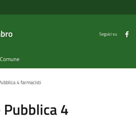
mbro
Seguici su
il Comune
ubblica 4 farmacisti
 Pubblica 4