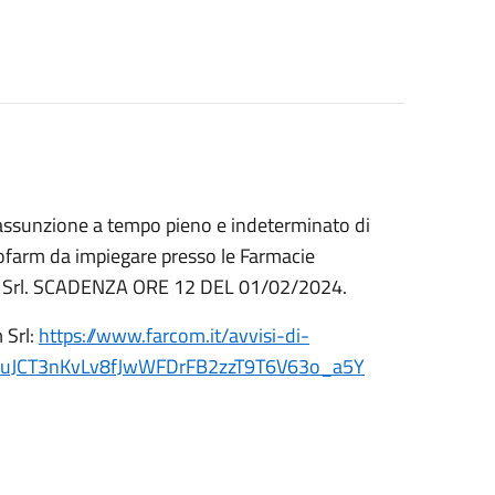
 l'assunzione a tempo pieno e indeterminato di
ssofarm da impiegare presso le Farmacie
Com Srl. SCADENZA ORE 12 DEL 01/02/2024.
 Srl:
https://www.farcom.it/avvisi-di-
5luJCT3nKvLv8fJwWFDrFB2zzT9T6V63o_a5Y