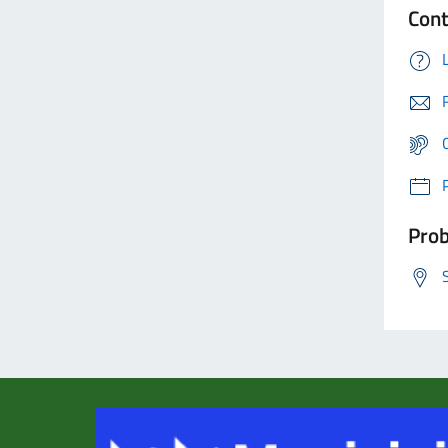
Cont
Prob