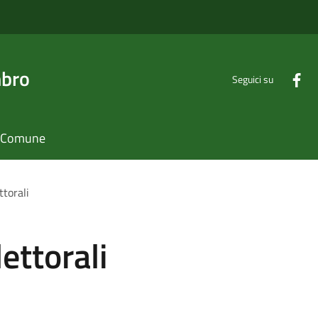
mbro
Seguici su
il Comune
ttorali
ettorali