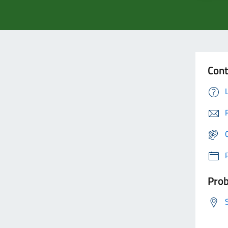
Cont
Prob