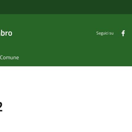
mbro
Seguici su
il Comune
2