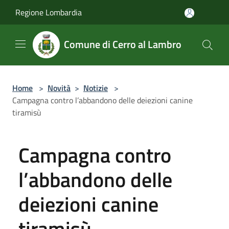
Salta al contenuto principale
Regione Lombardia
Comune di Cerro al Lambro
Home
>
Novità
>
Notizie
>
Campagna contro l’abbandono delle deiezioni canine
tiramisù
Campagna contro
l’abbandono delle
deiezioni canine
tiramisù