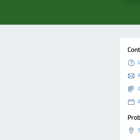
Cont
Prob