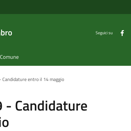
mbro
Seguici su
il Comune
- Candidature entro il 14 maggio
9 - Candidature
io