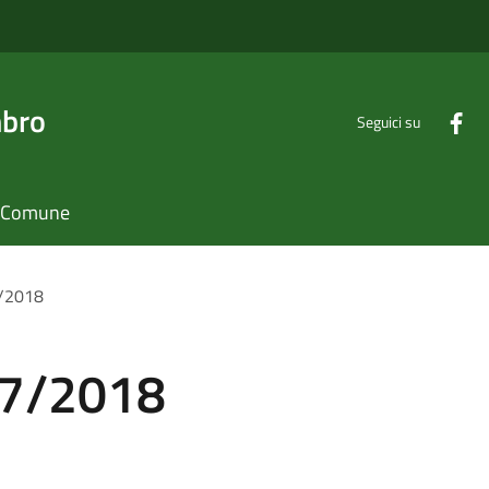
mbro
Seguici su
il Comune
7/2018
17/2018