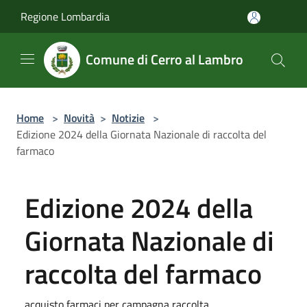
Salta al contenuto principale
Regione Lombardia
Comune di Cerro al Lambro
Home
>
Novità
>
Notizie
>
Edizione 2024 della Giornata Nazionale di raccolta del
farmaco
Edizione 2024 della
Giornata Nazionale di
raccolta del farmaco
acquisto farmaci per campagna raccolta