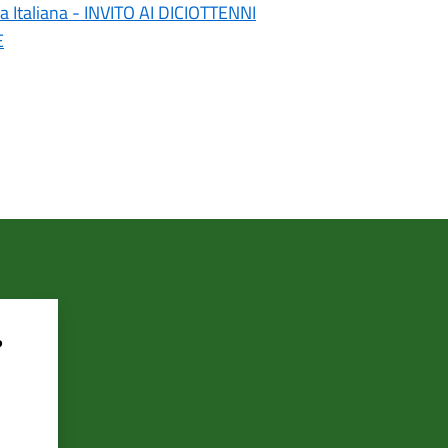
a Italiana - INVITO AI DICIOTTENNI
E
?