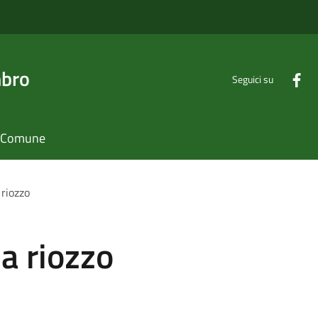
mbro
Seguici su
il Comune
 riozzo
a riozzo