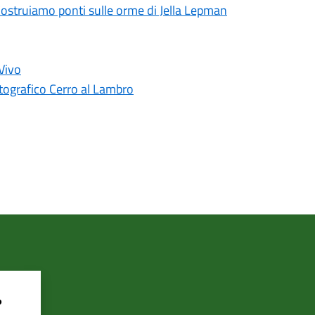
. Costruiamo ponti sulle orme di Jella Lepman
Vivo
otografico Cerro al Lambro
?