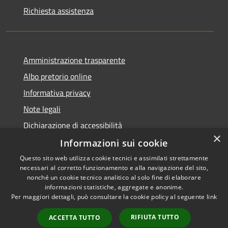
Richiesta assistenza
Amministrazione trasparente
Albo pretorio online
Informativa privacy
Note legali
Dichiarazione di accessibilità
×
Informazioni sui cookie
Questo sito web utilizza cookie tecnici e assimilati strettamente
necessari al corretto funzionamento e alla navigazione del sito,
RSS
Copyright © 2026 • Comune di
nonché un cookie tecnico analitico al solo fine di elaborare
informazioni statistiche, aggregate e anonime.
Accessibilità
Cerro al Lambro • Powered by
Per maggiori dettagli, può consultare la cookie policy al seguente
link
Privacy
Municipium
Accesso
•
Cookie
redazione
RIFIUTA TUTTO
ACCETTA TUTTO
Mappa del sito