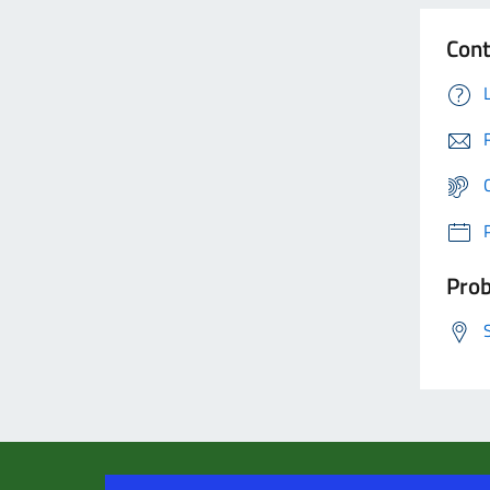
Cont
Prob