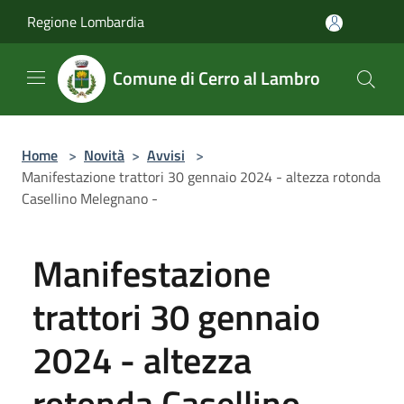
Salta al contenuto principale
Regione Lombardia
Comune di Cerro al Lambro
Home
>
Novità
>
Avvisi
>
Manifestazione trattori 30 gennaio 2024 - altezza rotonda
Casellino Melegnano -
Manifestazione
trattori 30 gennaio
2024 - altezza
rotonda Casellino