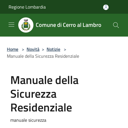
Salta al contenuto principale
Regione Lombardia
Comune di Cerro al Lambro
Home
>
Novità
>
Notizie
>
Manuale della Sicurezza Residenziale
Manuale della
Sicurezza
Residenziale
manuale sicurezza