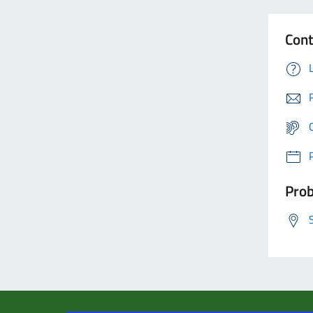
Cont
Prob