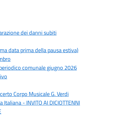
razione dei danni subiti
ima data prima della pausa estiva)
ambro
- periodico comunale giugno 2026
ivo
erto Corpo Musicale G. Verdi
a Italiana - INVITO AI DICIOTTENNI
E