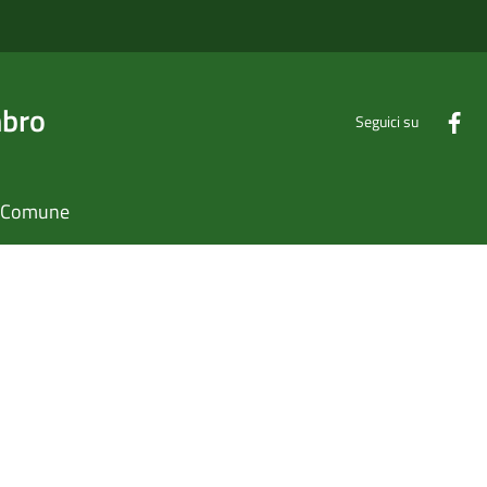
mbro
Seguici su
il Comune