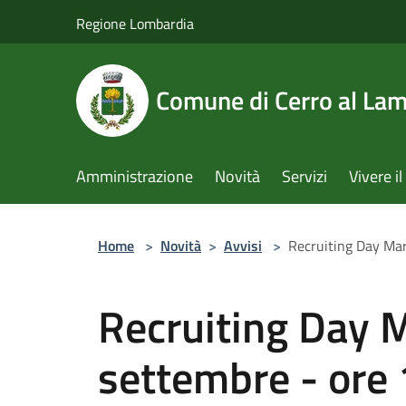
Salta al contenuto principale
Regione Lombardia
Comune di Cerro al La
Amministrazione
Novità
Servizi
Vivere 
Home
>
Novità
>
Avvisi
>
Recruiting Day Mar
Recruiting Day 
settembre - ore