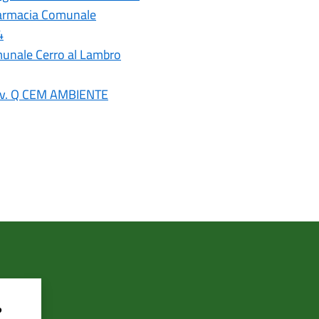
- Farmacia Comunale
4
omunale Cerro al Lambro
 Liv. Q CEM AMBIENTE
?