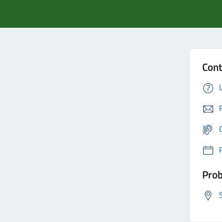
Cont
Prob