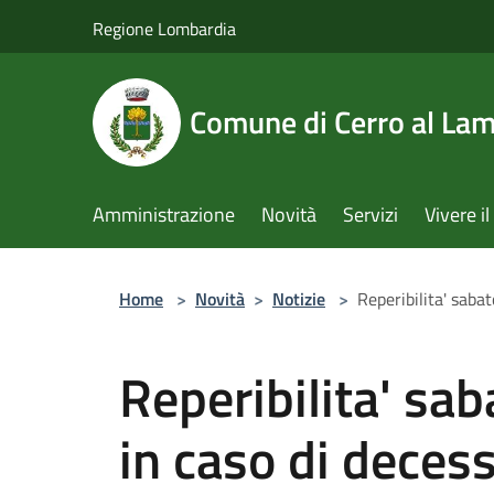
Salta al contenuto principale
Regione Lombardia
Comune di Cerro al La
Amministrazione
Novità
Servizi
Vivere 
Home
>
Novità
>
Notizie
>
Reperibilita' saba
Reperibilita' sa
in caso di decess