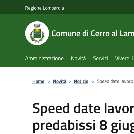
Salta al contenuto principale
Regione Lombardia
Comune di Cerro al La
Amministrazione
Novità
Servizi
Vivere 
Home
>
Novità
>
Notizie
>
Speed date lavoro 
Speed date lavor
predabissi 8 giu