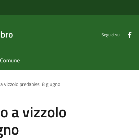
mbro
Seguici su
il Comune
a vizzolo predabissi 8 giugno
o a vizzolo
gno