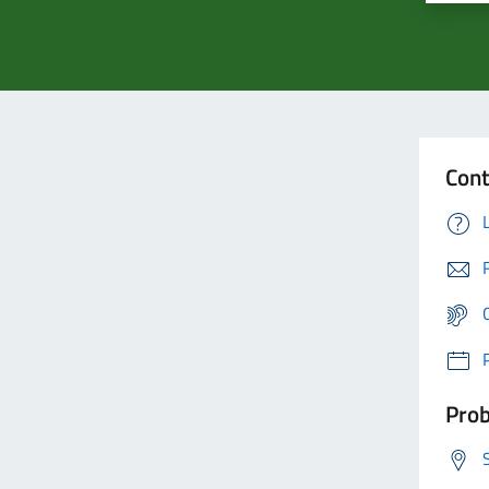
Cont
Prob