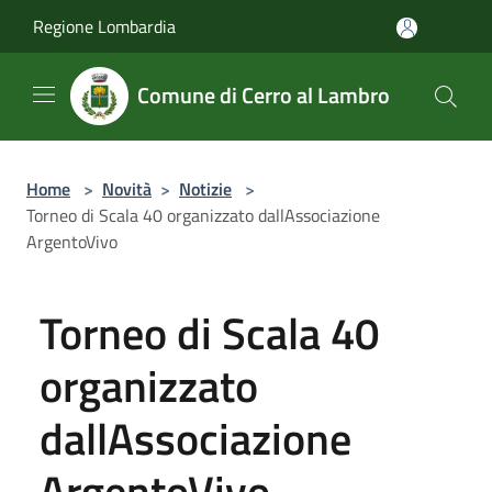
Salta al contenuto principale
Regione Lombardia
Comune di Cerro al Lambro
Home
>
Novità
>
Notizie
>
Torneo di Scala 40 organizzato dallAssociazione
ArgentoVivo
Torneo di Scala 40
organizzato
dallAssociazione
ArgentoVivo