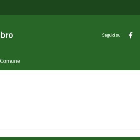
mbro
Seguici su
il Comune