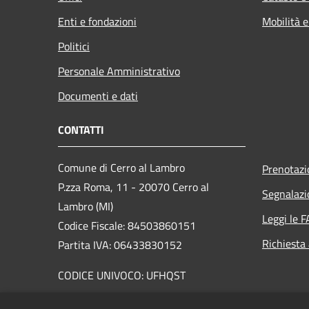
Enti e fondazioni
Mobilità e
Politici
Personale Amministrativo
Documenti e dati
CONTATTI
Comune di Cerro al Lambro
Prenotaz
P.zza Roma, 11 - 20070 Cerro al
Segnalazi
Lambro (MI)
Leggi le 
Codice Fiscale: 84503860151
Richiesta
Partita IVA: 06433830152
CODICE UNIVOCO: UFHQST
PEC:
cerroallambro@pacertificata.it