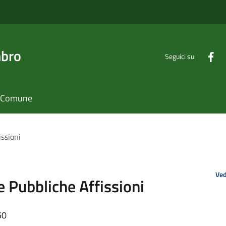
mbro
Seguici su
il Comune
issioni
Ved
e Pubbliche Affissioni
50