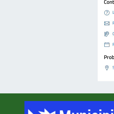
Cont
Prob