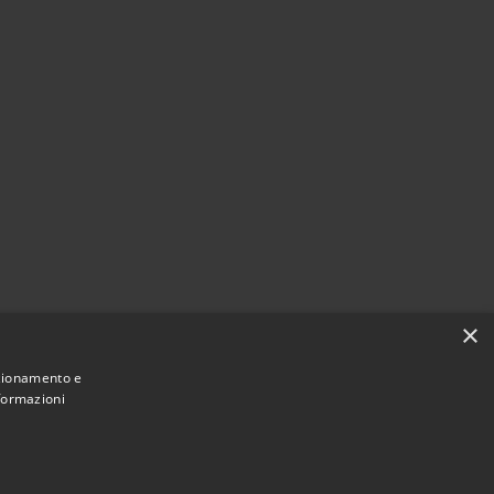
×
nzionamento e
nformazioni