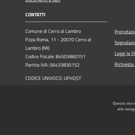
CONTATTI
Comune di Cerro al Lambro
Prenotaz
P.zza Roma, 11 - 20070 Cerro al
Segnalazi
Lambro (MI)
Leggi le 
Codice Fiscale: 84503860151
Richiesta
Partita IVA: 06433830152
CODICE UNIVOCO: UFHQST
PEC:
cerroallambro@pacertificata.it
Centralino Unico: 029820401
Questo sito 
alla navig