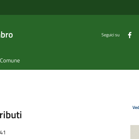
mbro
Seguici su
il Comune
Ved
ributi
:41