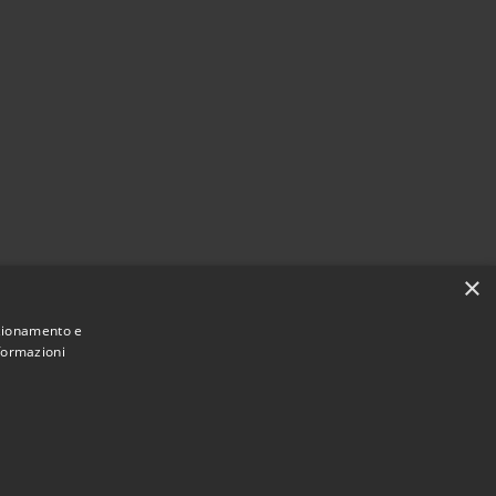
×
nzionamento e
nformazioni
Municipium
Accesso
e di Cerro al Lambro • Powered by
•
redazione