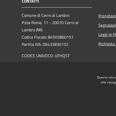
CONTATTI
Comune di Cerro al Lambro
Prenotaz
P.zza Roma, 11 - 20070 Cerro al
Segnalazi
Lambro (MI)
Leggi le 
Codice Fiscale: 84503860151
Richiesta
Partita IVA: 06433830152
CODICE UNIVOCO: UFHQST
PEC:
cerroallambro@pacertificata.it
Centralino Unico: 029820401
Questo sito 
alla navig
RSS
Accessibilità
Privacy
Cookie
Mappa de