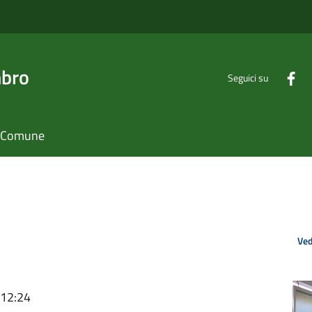
mbro
Seguici su
il Comune
Ved
 12:24