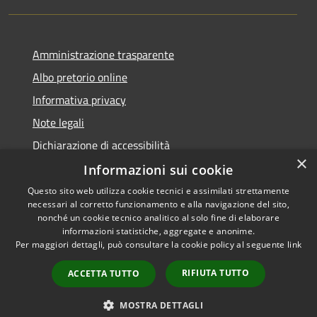
Amministrazione trasparente
Albo pretorio online
Informativa privacy
Note legali
Dichiarazione di accessibilità
×
Informazioni sui cookie
Questo sito web utilizza cookie tecnici e assimilati strettamente
necessari al corretto funzionamento e alla navigazione del sito,
RSS
Copyright © 2026 • Comune di
nonché un cookie tecnico analitico al solo fine di elaborare
informazioni statistiche, aggregate e anonime.
Accessibilità
Cerro al Lambro • Powered by
Per maggiori dettagli, può consultare la cookie policy al seguente
link
Privacy
Municipium
Accesso
•
Cookie
redazione
RIFIUTA TUTTO
ACCETTA TUTTO
Mappa del sito
Newsletter
MOSTRA DETTAGLI