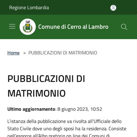
Salta al contenuto principale
Regione Lombardia
Comune di Cerro al Lambro
Home
>
PUBBLICAZIONI DI MATRIMONIO
PUBBLICAZIONI DI
MATRIMONIO
Ultimo aggiornamento
: 8 giugno 2023, 10:52
L’istanza della pubblicazione va rivolta all’Ufficiale dello
Stato Civile dove uno degli sposi ha la residenza. Consiste
nell’esporre all’Albo pretorio on line dei Comuni di