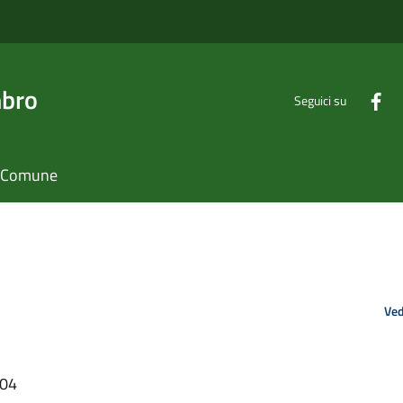
mbro
Seguici su
il Comune
Ved
:04