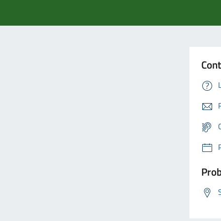
Cont
Prob