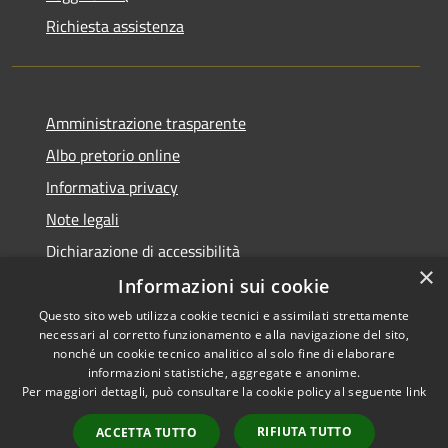
Richiesta assistenza
Amministrazione trasparente
Albo pretorio online
Informativa privacy
Note legali
Dichiarazione di accessibilità
×
Informazioni sui cookie
Questo sito web utilizza cookie tecnici e assimilati strettamente
necessari al corretto funzionamento e alla navigazione del sito,
RSS
Copyright © 2026 • Comune di
nonché un cookie tecnico analitico al solo fine di elaborare
informazioni statistiche, aggregate e anonime.
Accessibilità
Cerro al Lambro • Powered by
Per maggiori dettagli, può consultare la cookie policy al seguente
link
Privacy
Municipium
Accesso
•
Cookie
redazione
RIFIUTA TUTTO
ACCETTA TUTTO