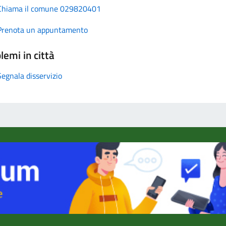
Chiama il comune 029820401
Prenota un appuntamento
lemi in città
Segnala disservizio