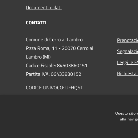
Documenti e dati
CONTATTI
Comune di Cerro al Lambro
Prenotaz
P.zza Roma, 11 - 20070 Cerro al
Segnalazi
Lambro (MI)
Leggi le 
Codice Fiscale: 84503860151
Richiesta
Partita IVA: 06433830152
CODICE UNIVOCO: UFHQST
PEC:
cerroallambro@pacertificata.it
Centralino Unico: 029820401
Questo sito 
alla navig