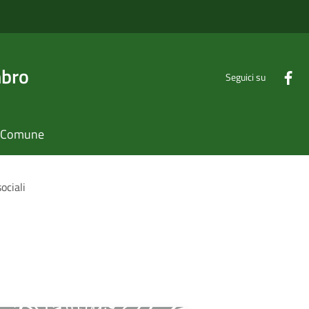
mbro
Seguici su
il Comune
ociali