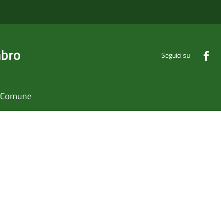
mbro
Seguici su
il Comune