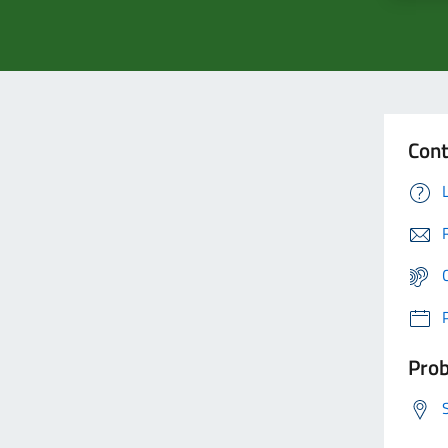
Cont
Prob