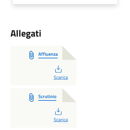
Allegati
Affluenza
PDF
Scarica
Scrutinio
PDF
Scarica