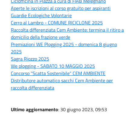
Ciclofficina in Piazza a cura di FIAB Melegnano
Aperte le iscrizioni al corso gratuito per aspiranti
Guardie Ecologiche Volontarie
Cerro al Lambro - COMUNE RICICLONE 2025
Raccolta differenziata Cem Ambiente: termina il ritiro a
domicilio della frazione verde
Premiazioni WE Plogging 2025 - domenica 8 giugno
2025
Sagra Riozzo 2025
We plogging - SABATO 10 MAGGIO 2025
Concorso "Scatta Sostenibile" CEM AMBIENTE
Distributore automatico sacchi Cem Ambiente per
raccolta differenziata
Ultimo aggiornamento
: 30 giugno 2023, 09:53