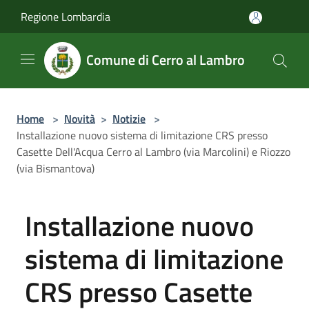
Salta al contenuto principale
Regione Lombardia
Comune di Cerro al Lambro
Home
>
Novità
>
Notizie
>
Installazione nuovo sistema di limitazione CRS presso
Casette Dell'Acqua Cerro al Lambro (via Marcolini) e Riozzo
(via Bismantova)
Installazione nuovo
sistema di limitazione
CRS presso Casette