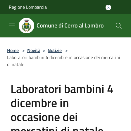
Salta al contenuto principale
Regione Lombardia
Comune di Cerro al Lambro
Home
>
Novità
>
Notizie
>
Laboratori bambini 4 dicembre in occasione dei mercatini
di natale
Laboratori bambini 4
dicembre in
occasione dei
mercatini di natale